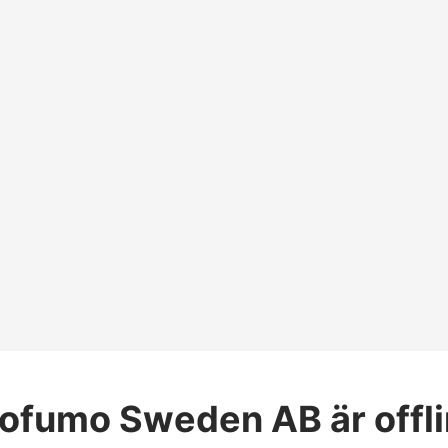
rofumo Sweden AB
är offl