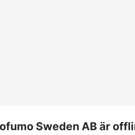
rofumo Sweden AB
är offl