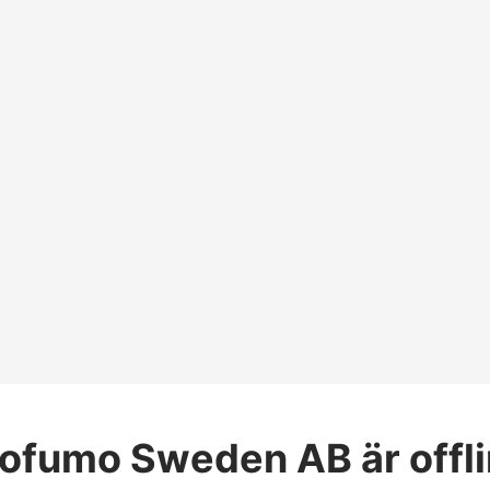
rofumo Sweden AB
är offl