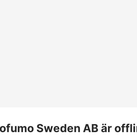
rofumo Sweden AB
är offl